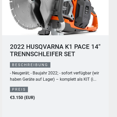
HUSQVARNA K535I 36 V, 9"
ROW - KOMPLETSET
BESCHREIBUNG
Der Husqvarna K 535i ist ein leichter Akku-
Trennschleifer mit geringen Vibrationen, der
benutzerf...
PREIS
€1.050 (EUR)