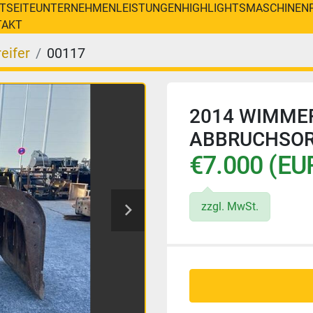
RTSEITE
UNTERNEHMEN
LEISTUNGEN
HIGHLIGHTS
MASCHINEN
TAKT
eifer
00117
2014 WIMMER 
ABBRUCHSOR
€7.000 (EU
zzgl. MwSt.