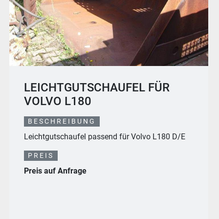
2022 HUSQVARNA K1 PACE 14"
TRENNSCHLEIFER SET
BESCHREIBUNG
- Neugerät; - Baujahr 2022; - sofort verfügbar (wir
haben Geräte auf Lager) – komplett als KIT (i...
PREIS
€3.150 (EUR)