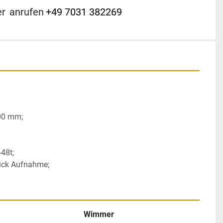
er
anrufen
+49 7031 382269
00 mm; 
48t; 
ick Aufnahme;
Wimmer