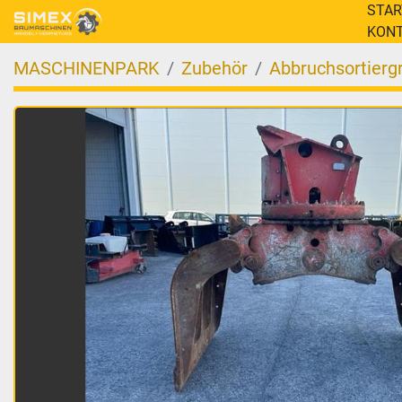
STA
KON
MASCHINENPARK
Zubehör
Abbruchsortiergr