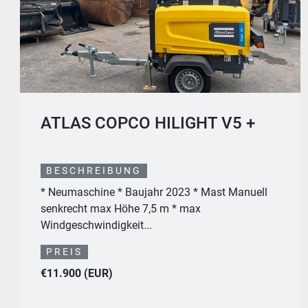
LEICHTGUTSCHAUFEL FÜR
VOLVO L180
BESCHREIBUNG
Leichtgutschaufel passend für Volvo L180 D/E
PREIS
Preis auf Anfrage