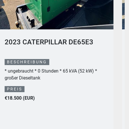
CATERPILLAR DE33
BESCHREIBUNG
* ungebraucht * Motor: Caterpillar C3.3 *
Motorleistung 35.89 PS * Generatorleistung 33
kVA *...
PREIS
€13.000 (EUR)