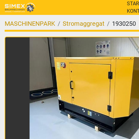
STA
KON
MASCHINENPARK
Stromaggregat
1930250