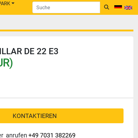
PARK
LLAR DE 22 E3
UR)
KONTAKTIEREN
er
anrufen
+49 7031 382269