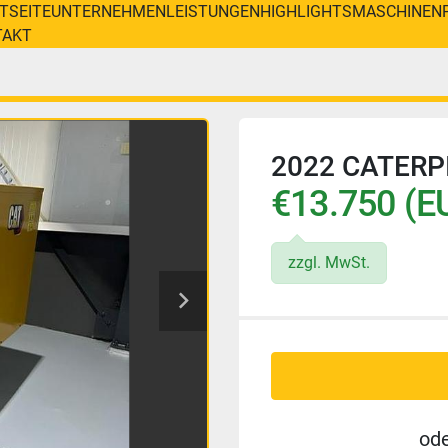
RTSEITE
UNTERNEHMEN
LEISTUNGEN
HIGHLIGHTS
MASCHINEN
TAKT
2022 CATERPI
€13.750 (E
zzgl. MwSt.
od