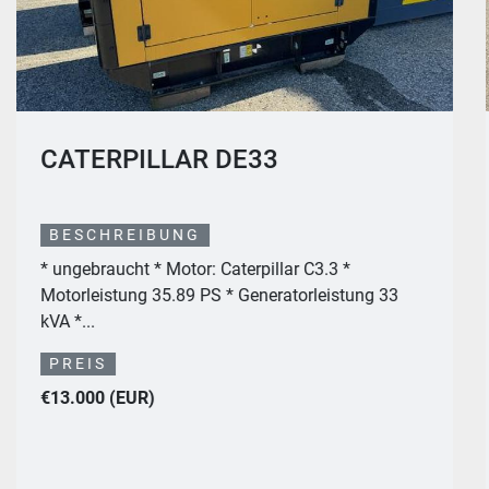
2022 CATERPILLAR DE65
BESCHREIBUNG
* ungebraucht * Motor Caterpillar C3.3 *
Motorleistung 70PS * Generatorleistung 65 kVA *
Kraf...
PREIS
€17.500 (EUR)