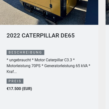
2023 CATERPILLAR DE65E3
BESCHREIBUNG
* ungebraucht * 0 Stunden * 65 kVA (52 kW) *
großer Dieseltank
PREIS
€18.500 (EUR)