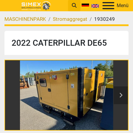
Menü
MASCHINENPARK
Stromaggregat
1930249
2022 CATERPILLAR DE65